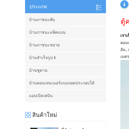
ประเภท
ตู
บ้านภาชนะพับ
บ้านภาชนะแพ็คแบน
เราเ
คอน
บ้านภาชนะขยาย
อัน 
เมตร
บ้านสำเร็จรูป k
บ้านซูดาน
บ้านคอนเทนเนอร์แบบถอดประกอบได้
แอปเปิลเคบิน
สินค้าใหม่