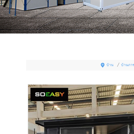
บ้าน
บ้านภา
/