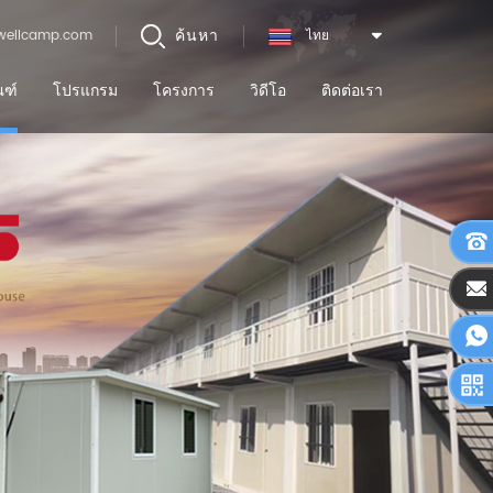
ค้นหา
wellcamp.com
ไทย
ณฑ์
โปรแกรม
โครงการ
วิดีโอ
ติดต่อเรา