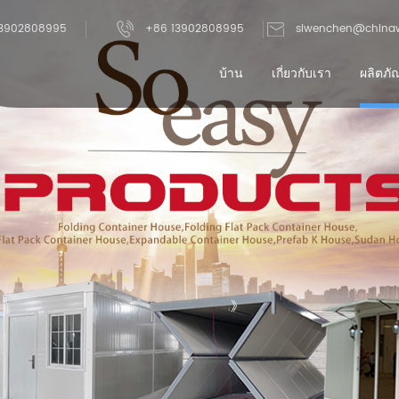
3902808995
+86 13902808995
siwenchen@china
บ้าน
เกี่ยวกับเรา
ผลิตภั