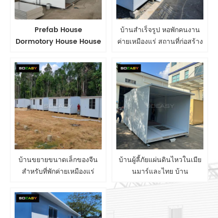
Prefab House
บ้านสำเร็จรูป หอพักคนงาน
Dormotory House House
ค่ายเหมืองแร่ สถานที่ก่อสร้าง
Mining Camp Camp
บ้านสำเร็จรูป
Camp โครงการแรงงาน
ค่ายแรงงาน
บ้านขยายขนาดเล็กของจีน
บ้านผู้ลี้ภัยแผ่นดินไหวในเมีย
สำหรับที่พักค่ายเหมืองแร่
นมาร์และไทย บ้าน
บ้านผู้ลี้ภัย ค่ายน้ำมันและก๊าซ
คอนเทนเนอร์แบบพับได้และ
ไซต์ก่อสร้าง
ขยายได้ โรงงานในจีน