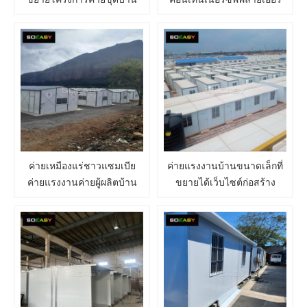
เล็ก ๆ ในค่ายแรงงาน
การฟื้นฟูความหายนะของ
อินโดนีเซีย
ครอบครัว
ค่ายเหมืองแร่ชาวแซมเบีย
ค่ายแรงงานบ้านขนาดเล็กที่
ค่ายแรงงานค่ายผู้ผลิตบ้าน
ขยายได้เว็บไซต์ก่อสร้าง
สำเร็จรูปในประเทศจีน
หอพักและค่ายกักกันค่ายกักกัน
บ้าน