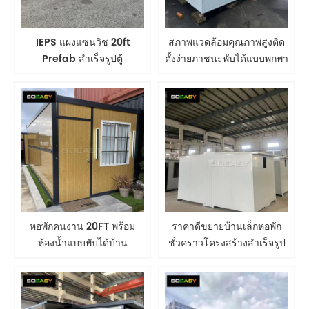
IEPS แผงแซนวิช 20ft
สภาพแวดล้อมคุณภาพสูงติด
Prefab สำเร็จรูปตู้
ตั้งง่ายภาชนะพับได้แบบพกพา
คอนเทนเนอร์ขนาดเล็กแบบ
ขยายบ้านเล็ก ๆ ได้
พกพาหอพักมือถือ
หอพักคนงาน 20FT พร้อม
ราคาดีขยายบ้านเล็กหอพัก
ห้องน้ำแบบพับได้บ้าน
ชั่วคราวโครงสร้างสำเร็จรูป
คอนเทนเนอร์
ท่อสำเร็จรูป