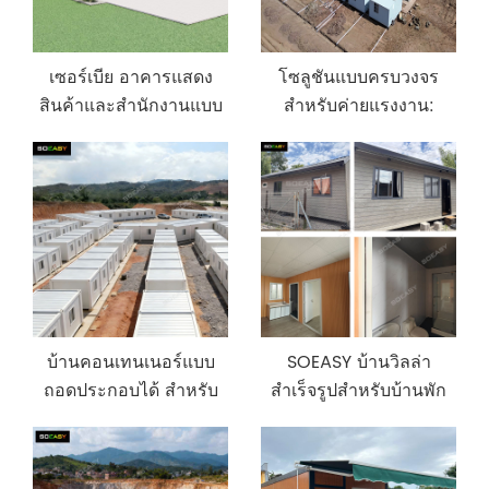
เซอร์เบีย อาคารแสดง
โซลูชันแบบครบวงจร
สินค้าและสำนักงานแบบ
สำหรับค่ายแรงงาน:
โมดูลาร์สองชั้น
โครงการที่พักคนงาน
เหมืองแร่ 486 เตียง
บ้านคอนเทนเนอร์แบบ
SOEASY บ้านวิลล่า
ถอดประกอบได้ สำหรับ
สำเร็จรูปสำหรับบ้านพัก
เป็นที่พักคนงานในแคมป์
ตากอากาศสำหรับ
เหมืองแร่ ประเทศ
ครอบครัว รีสอร์ท บ้านพัก
อินโดนีเซีย
ตากอากาศบนภูเขาใน