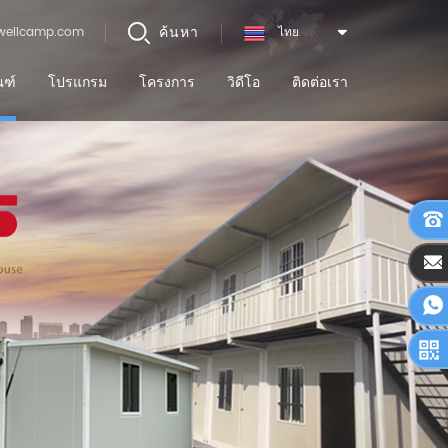
ค้นหา
wellcamp.com
ไทย
ณฑ์
โปรแกรม
โครงการ
วิดีโอ
ติดต่อเรา