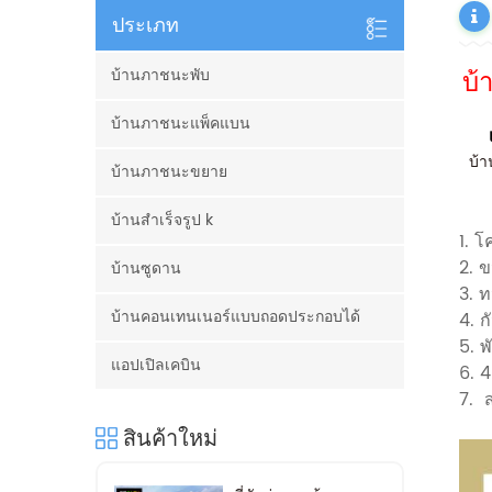
ประเภท
บ้
บ้านภาชนะพับ
บ้านภาชนะแพ็คแบน
บ้า
บ้านภาชนะขยาย
บ้านสำเร็จรูป k
1. โ
2. 
บ้านซูดาน
3. 
บ้านคอนเทนเนอร์แบบถอดประกอบได้
4. ก
5. พ
แอปเปิลเคบิน
6. 4
7.
สินค้าใหม่