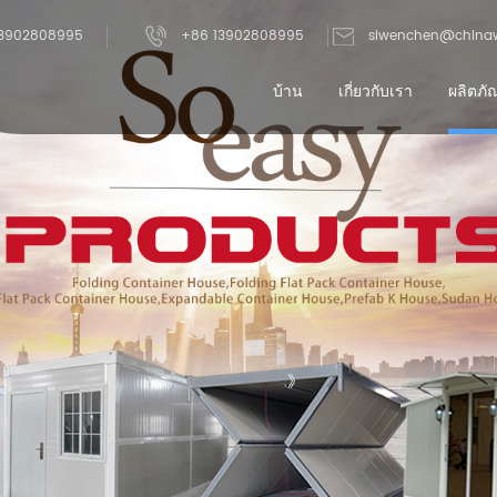
3902808995
+86 13902808995
siwenchen@china
บ้าน
เกี่ยวกับเรา
ผลิตภั