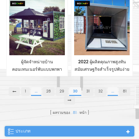
ด้วยCE
พับคอนเทนเนอร์House
ผู้จัดจำหน่ายบ้าน
2022 ผู้ผลิตคุณภาพสูงทัน
คอนเทนเนอร์พับแบบพกพา
สมัยเศรษฐกิจสำเร็จรูปพับง่าย
คุณภาพสูงของจีนพร้อมสีที่
แบบพกพาบ้านคอนเทนเนอร์
ปรับแต่งได้ CE ได้รับการ
สำหรับขายในประเทศจีน
อนุมัติ
1
...
28
29
30
31
32
...
81
ผลรวมของ
81
หน้า
ประเภท