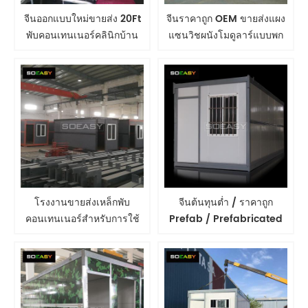
จีนออกแบบใหม่ขายส่ง 20Ft
จีนราคาถูก OEM ขายส่งแผง
พับคอนเทนเนอร์คลินิกบ้าน
แซนวิชผนังโมดูลาร์แบบพก
พับคอนเทนเนอร์ขาย
พาพับคอนเทนเนอร์บ้าน
สำเร็จรูปที่อยู่อาศัยหรูหรา
โรงงานขายส่งเหล็กพับ
จีนต้นทุนต่ำ / ราคาถูก
คอนเทนเนอร์สำหรับการใช้
Prefab / Prefabricated
ชีวิตพับบ้านสำเร็จรูปแบบพก
Mobile Modular ประกอบ
พา
ได้อย่างง่ายดาย Prefab
Modular พับบ้าน
คอนเทนเนอร์สำหรับขาย