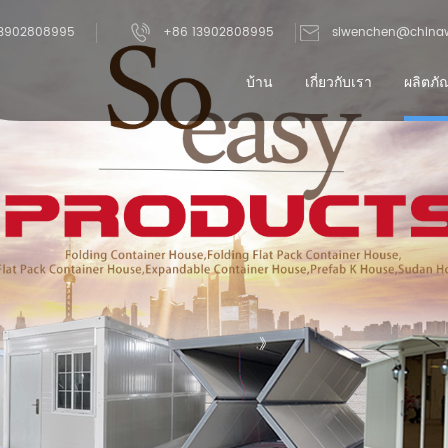
3902808995
+86 13902808995
siwenchen@china
บ้าน
เกี่ยวกับเรา
ผลิตภั