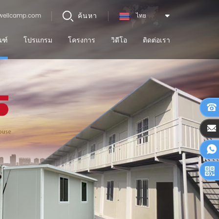
ค้นหา
wellcamp.com
ไทย
ณฑ์
โปรแกรม
โครงการ
วิดีโอ
ติดต่อเรา