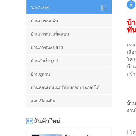
ประเภท
บ้
บ้านภาชนะพับ
ทั
บ้านภาชนะแพ็คแบน
เราเ
บ้านภาชนะขยาย
เลือ
โคร
บ้านสำเร็จรูป k
บ้า
สร้า
บ้านซูดาน
บ้านคอนเทนเนอร์แบบถอดประกอบได้
แอปเปิลเคบิน
บ้าน
งานไ
สินค้าใหม่
1.โค