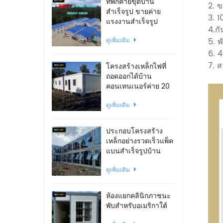
ที่พักค่ายขุดบ้าน
2. ข
สำเร็จรูป ขายค่าย
3. 
แรงงานสำเร็จรูป
4.กั
5. พ
ดูเพิ่มเติม
6. 4
7.
ส
โครงสร้างเหล็กไฟที่
ถอดออกได้บ้าน
คอนเทนเนอร์ค่าย 20
ฟุต
ดูเพิ่มเติม
ประกอบโครงสร้าง
เหล็กอย่างรวดเร็วแพ็ค
แบนสำเร็จรูปบ้าน
ภาชนะสำนักงาน
ดูเพิ่มเติม
ห้องแยกคลินิกภาชนะ
พับสำหรับอเมริกาใต้