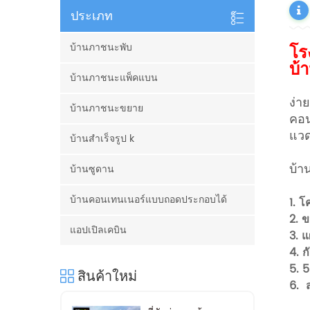
ประเภท
บ้านภาชนะพับ
โร
บ้
บ้านภาชนะแพ็คแบน
ง่า
บ้านภาชนะขยาย
คอน
แวด
บ้านสำเร็จรูป k
บ้า
บ้านซูดาน
บ้านคอนเทนเนอร์แบบถอดประกอบได้
1. โ
2. 
แอปเปิลเคบิน
3.
แ
4. ก
5. 5
สินค้าใหม่
6.