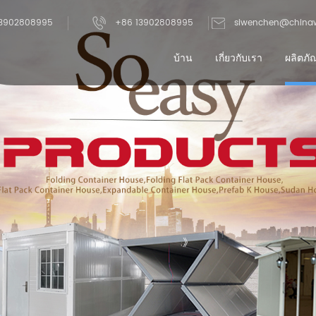
3902808995
+86 13902808995
siwenchen@china
บ้าน
เกี่ยวกับเรา
ผลิตภั