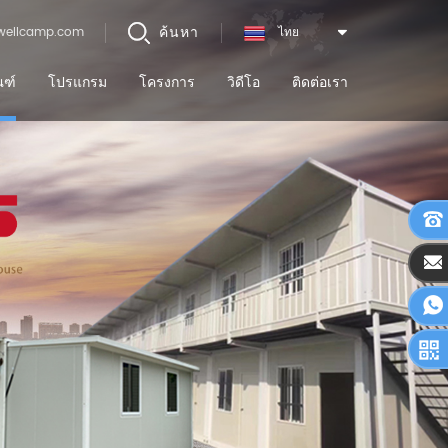
ค้นหา
wellcamp.com
ไทย
ณฑ์
โปรแกรม
โครงการ
วิดีโอ
ติดต่อเรา