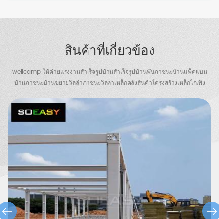
สินค้าที่เกี่ยวข้อง
wellcamp ให้ค่ายแรงงานสำเร็จรูปบ้านสำเร็จรูปบ้านพับภาชนะบ้านแพ็คแบน
บ้านภาชนะบ้านขยายวิลล่าภาชนะวิลล่าเหล็กคลังสินค้าโครงสร้างเหล็กไก่เพิง
ห้องน้ำพกพายามบ้าน ฯลฯ