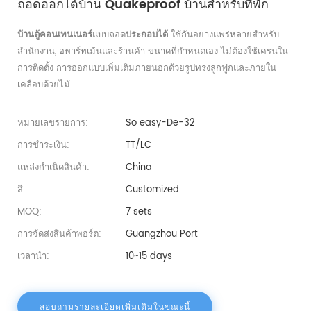
ถอดออกได้บ้าน Quakeproof บ้านสำหรับที่พัก
บ้านตู้คอนเทนเนอร์
แบบถอด
ประกอบได้
ใช้กันอย่างแพร่หลายสำหรับ
สำนักงาน, อพาร์ทเม้นและร้านค้า ขนาดที่กำหนดเอง ไม่ต้องใช้เครนใน
การติดตั้ง การออกแบบเพิ่มเติมภายนอกด้วยรูปทรงลูกฟูกและภายใน
เคลือบด้วยไม้
หมายเลขรายการ:
So easy-De-32
การชำระเงิน:
TT/LC
แหล่งกำเนิดสินค้า:
China
สี:
Customized
MOQ:
7 sets
การจัดส่งสินค้าพอร์ต:
Guangzhou Port
เวลานำ:
10~15 days
สอบถามรายละเอียดเพิ่มเติมในขณะนี้