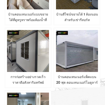
บ้านคอนเทนเนอร์แบบขยาย
บ้านดีไซน์ขยายได้ 1 ห้องนอน
ได้ที่ดูหรูหราพร้อมห้องน้ำที่
สำหรับเช่ารีสอร์ท
สมบูรณ์
การก่อสร้างอย่างรวดเร็ว
บ้านคอนเทนเนอร์แพ็คแบน
ราคาดีอสังหาริมทรัพย์
20 ฟุต คอนเทนเนอร์โมดูลาร์
สำเร็จรูป/รูปแบบสำเร็จรูปโม
สำเร็จรูป ที่เก็บของในบ้าน
ดูลาร์พับมือถือแบบพกพาหรู
ขนาดเล็ก
หราขนส่งตู้คอนเทนเนอร์บ้าน