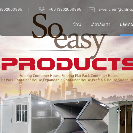
3902808995
+86 13902808995
siwenchen@china
บ้าน
เกี่ยวกับเรา
ผลิตภั