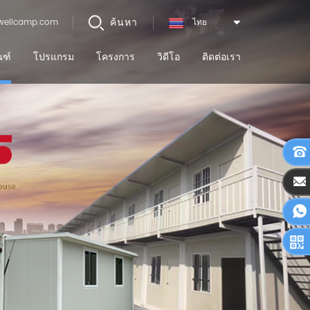
ค้นหา
wellcamp.com
ไทย
ณฑ์
โปรแกรม
โครงการ
วิดีโอ
ติดต่อเรา